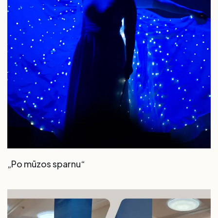
„Po mūzos sparnu“