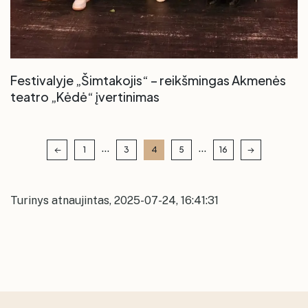
Festivalyje „Šimtakojis“ – reikšmingas Akmenės
teatro „Kėdė“ įvertinimas
...
...
1
3
4
5
16
Turinys atnaujintas, 2025-07-24, 16:41:31