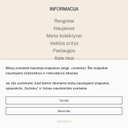
INFORMACIJA
Renginiai
Naujienos
Meno kolektyvai
Veiklos sritys
Paslaugos
Apie mus
Struktūra ir kontaktai
Mūsų svetainė naudoja slapukus (angl. cookies). Šie slapukai
Pranešėjų apsauga
naudojami statistikos ir rinkodaros tikslais.
Jei Jūs sutinkate, kad šiems tikslams būtų naudojami slapukai,
spauskite „Sutinku“ ir toliau naudokitės svetaine.
© 2025 Visos teisės saugomos
Slapukų parinktys
Sutinku
Duomenų apsauga
Nesutinku
Sukurta:
PARINKTYS
TEXUS