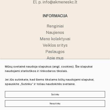
El. p.
info@akmeneskc.lt
INFORMACIJA
Renginiai
Naujienos
Meno kolektyvai
Veiklos sritys
Paslaugos
Apie mus
Struktūra ir kontaktai
Mūsų svetainė naudoja slapukus (angl. cookies). Šie slapukai
Pranešėjų apsauga
naudojami statistikos ir rinkodaros tikslais.
Jei Jūs sutinkate, kad šiems tikslams būtų naudojami slapukai,
spauskite „Sutinku“ ir toliau naudokitės svetaine.
© 2025 Visos teisės saugomos
Slapukų parinktys
Sutinku
Duomenų apsauga
Nesutinku
Sukurta: