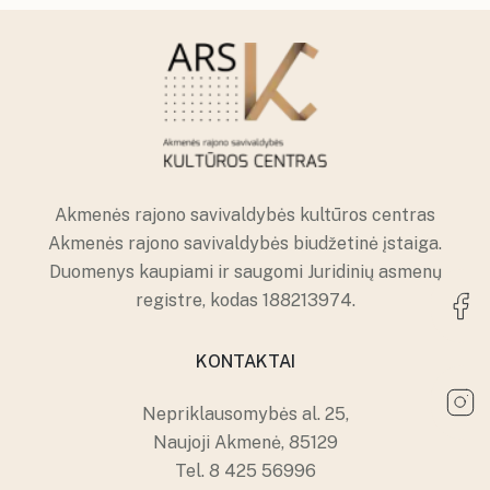
kolektyvų repeticijų grafikai
Konsultavimasis su visuomene
Akmenės kultūros namai
Ventos kultūros namų erdvės
Karjera
Ventos kultūros namai
Papilės kultūros namų erdvės
Įstaigos vadovas ir struktūra
Papilės kultūros namai
Kruopių kultūros namų erdvės
Kruopių kultūros namai
Alkiškių kultūros namų erdvės
Alkiškių kultūros namai
Klykolių kultūros namų erdvės
Akmenės rajono savivaldybės kultūros centras
Akmenės rajono savivaldybės biudžetinė įstaiga.
Duomenys kaupiami ir saugomi Juridinių asmenų
registre, kodas 188213974.
KONTAKTAI
Nepriklausomybės al. 25,
Naujoji Akmenė, 85129
Tel.
8 425 56996