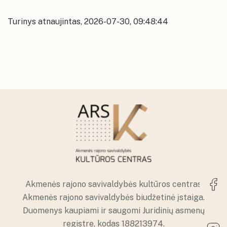
kolektyvų repeticijų grafikai
Alkiškių kultūros namai
Konsultavimasis su visuomene
Akmenės kultūros namai
Ventos kultūros namų erdvės
Karjera
Turinys atnaujintas, 2026-07-30, 09:48:44
Ventos kultūros namai
Papilės kultūros namų erdvės
Įstaigos vadovas ir struktūra
Papilės kultūros namai
Kruopių kultūros namų erdvės
Kruopių kultūros namai
Alkiškių kultūros namų erdvės
Alkiškių kultūros namai
Klykolių kultūros namų erdvės
Akmenės rajono savivaldybės kultūros centras
Akmenės rajono savivaldybės biudžetinė įstaiga.
Duomenys kaupiami ir saugomi Juridinių asmenų
registre, kodas 188213974.