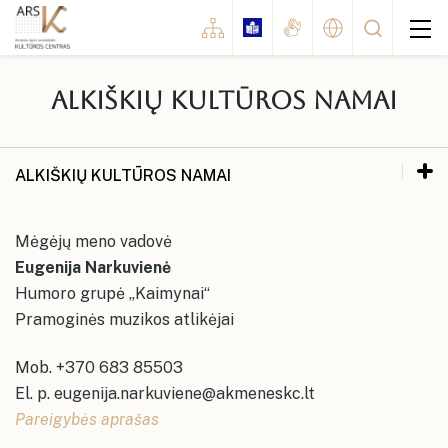
Alkiškių kultūros namai
Renginiai
Koncertai
ALKIŠKIŲ KULTŪROS NAMAI
Šventės
Naujosios Akmenės kultūros rūmai
Naujosios Akmenės kultūros rūmai
Mėgėjų meno vadovė
Parodos
Akmenės kultūros namai
Eugenija Narkuvienė
Akmenės kultūros namai
Administracinė informacija
Kinas
Humoro grupė „Kaimynai“
Ventos kultūros namai
Planavimo dokumentai
Ventos kultūros namai
Spektaklis
Pramoginės muzikos atlikėjai
Akmenės rajono savivaldybės kultūros
Papilės kultūros namai
centro paslaugos ir jų įkainiai
Korupcijos prevencija
Konkursai / festivaliai
Papilės kultūros namai
Mob. +370 683 85503
Informacija neįgaliesiems
Kruopių kultūros namai
Naujosios Akmenės Kultūros rūmų
Renginių planai
Edukaciniai renginiai
El. p. eugenija.narkuviene@akmeneskc.lt
Kruopių kultūros namai
erdvės
Dažniausiai užduodami klausimai
Alkiškių kultūros namai
Pareigybės aprašas
Naujosios Akmenės kultūros rūmai
Kultūros centro meno mėgėjų
Kiti renginiai
Akmenės kultūros namų erdvės