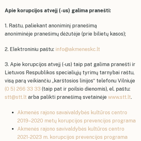
kolektyvų repeticijų grafikai
Karjera
Apie korupcijos atvejį (-us) galima pranešti:
Karjera
Įstaigos vadovas ir struktūra
Įstaigos vadovas ir struktūra
1. Raštu, paliekant anoniminį pranešimą
anoniminėje pranešimų dėžutėje (prie bilietų kasos);
2. Elektroniniu paštu:
info@akmeneskc.lt
Akmenės rajono savivaldybės kultūros
3. Apie korupcijos atvejį (-us) taip pat galima pranešti ir
centro paslaugos ir jų įkainiai
Lietuvos Respublikos specialiųjų tyrimų tarnybai raštu,
Informacija neįgaliesiems
Naujosios Akmenės Kultūros rūmų
visą parą veikiančiu „karštosios linijos“ telefonu Vilniuje
erdvės
Dažniausiai užduodami klausimai
(0 5) 266 33 33
(taip pat ir poilsio dienomis), el. paštu:
Naujosios Akmenės kultūros rūmai
Akmenės kultūros namų erdvės
stt@stt.lt
arba palikti pranešimą svetainėje
www.stt.lt
.
Konsultavimasis su visuomene
Akmenės kultūros namai
Ventos kultūros namų erdvės
Akmenės rajono savaivaldybės kultūros centro
Ventos kultūros namai
Papilės kultūros namų erdvės
2019–2020 metų korupcijos prevencijos programa
Papilės kultūros namai
Akmenės rajono savivaldybės kultūros centro
Kruopių kultūros namų erdvės
Kruopių kultūros namai
2021-2023 m. korupcijos prevencijos programa