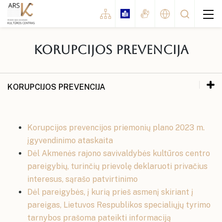
Korupcijos prevencija
Renginiai
Koncertai
KORUPCIJOS PREVENCIJA
Šventės
Administracinė informacija
Naujosios Akmenės kultūros rūmai
Parodos
Korupcijos prevencijos priemonių plano 2023 m.
Akmenės kultūros namai
Planavimo dokumentai
Administracinė informacija
Kinas
įgyvendinimo ataskaita
Ventos kultūros namai
Dėl Akmenės rajono savivaldybės kultūros centro
Planavimo dokumentai
Korupcijos prevencija
Spektaklis
pareigybių, turinčių prievolę deklaruoti privačius
Papilės kultūros namai
Korupcijos prevencija
Konkursai / festivaliai
Renginių planai
interesus, sąrašo patvirtinimo
Kruopių kultūros namai
Dėl pareigybės, į kurią prieš asmenį skiriant į
Renginių planai
Edukaciniai renginiai
Kultūros centro meno mėgėjų kolektyvų repeticijų
pareigas, Lietuvos Respublikos specialiųjų tyrimo
Alkiškių kultūros namai
grafikai
Kultūros centro meno mėgėjų
Kiti renginiai
tarnybos prašoma pateikti informaciją