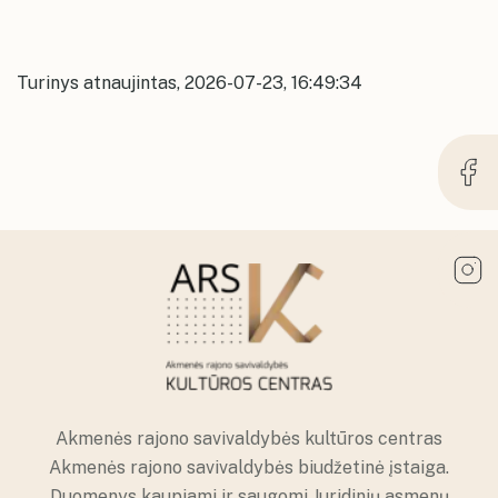
Alkiškių kultūros namų erdvės
Alkiškių kultūros namai
Klykolių kultūros namų erdvės
Turinys atnaujintas, 2026-07-23, 16:49:34
Akmenės rajono savivaldybės kultūros centras
Akmenės rajono savivaldybės biudžetinė įstaiga.
Duomenys kaupiami ir saugomi Juridinių asmenų