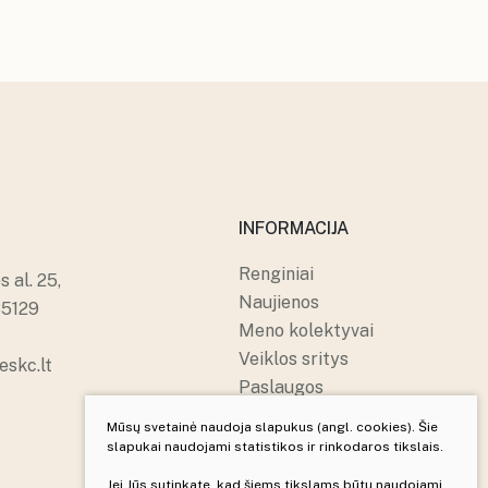
INFORMACIJA
Renginiai
 al. 25,
Naujienos
85129
Meno kolektyvai
Veiklos sritys
skc.lt
Paslaugos
Apie mus
Mūsų svetainė naudoja slapukus (angl. cookies). Šie
Struktūra ir kontaktai
slapukai naudojami statistikos ir rinkodaros tikslais.
Pranešėjų apsauga
Jei Jūs sutinkate, kad šiems tikslams būtų naudojami