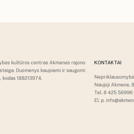
ybės kultūros centras Akmenės rajono
KONTAKTAI
įstaiga. Duomenys kaupiami ir saugomi
Nepriklausomybės
e, kodas 188213974.
Naujoji Akmenė, 
Tel.
8 425 56996
El. p.
info@akmene