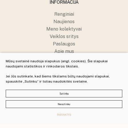
INFORMACIJA
Renginiai
Naujienos
Meno kolektyvai
Veiklos sritys
Paslaugos
Apie mus
Struktūra ir kontaktai
Mūsų svetainė naudoja slapukus (angl. cookies). Šie slapukai
Pranešėjų apsauga
naudojami statistikos ir rinkodaros tikslais.
Jei Jūs sutinkate, kad šiems tikslams būtų naudojami slapukai,
spauskite „Sutinku“ ir toliau naudokitės svetaine.
© 2025 Visos teisės saugomos
Slapukų parinktys
Sutinku
Duomenų apsauga
Nesutinku
Sukurta:
PARINKTYS
TEXUS