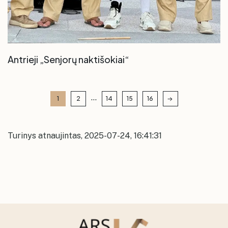
Antrieji „Senjorų naktišokiai“
...
1
2
14
15
16
Turinys atnaujintas, 2025-07-24, 16:41:31