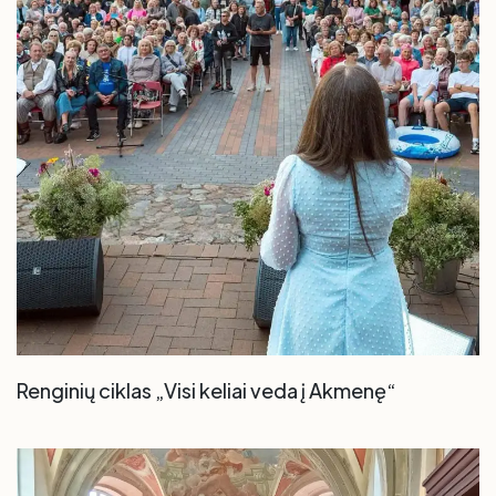
Renginių ciklas „Visi keliai veda į Akmenę“