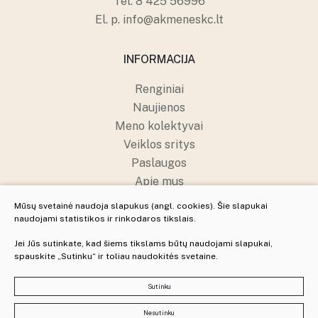
Tel.
8 425 56996
El. p.
info@akmeneskc.lt
INFORMACIJA
Renginiai
Naujienos
Meno kolektyvai
Veiklos sritys
Paslaugos
Apie mus
Struktūra ir kontaktai
Mūsų svetainė naudoja slapukus (angl. cookies). Šie slapukai
Pranešėjų apsauga
naudojami statistikos ir rinkodaros tikslais.
Jei Jūs sutinkate, kad šiems tikslams būtų naudojami slapukai,
spauskite „Sutinku“ ir toliau naudokitės svetaine.
© 2025 Visos teisės saugomos
Slapukų parinktys
Sutinku
Duomenų apsauga
Nesutinku