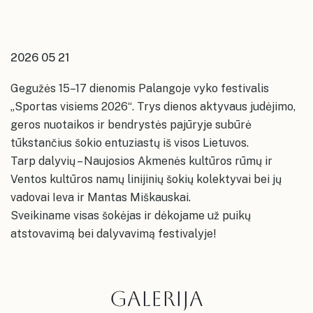
kolektyvų repeticijų grafikai
Konsultavimasis su visuomene
Akmenės kultūros namai
Ventos kultūros namų erdvės
Karjera
Ventos kultūros namai
Papilės kultūros namų erdvės
Įstaigos vadovas ir struktūra
2026 05 21
Papilės kultūros namai
Kruopių kultūros namų erdvės
Kruopių kultūros namai
Gegužės 15–17 dienomis Palangoje vyko festivalis
Alkiškių kultūros namų erdvės
„Sportas visiems 2026“. Trys dienos aktyvaus judėjimo,
Alkiškių kultūros namai
geros nuotaikos ir bendrystės pajūryje subūrė
Klykolių kultūros namų erdvės
tūkstančius šokio entuziastų iš visos Lietuvos.
Tarp dalyvių – Naujosios Akmenės kultūros rūmų ir
Ventos kultūros namų linijinių šokių kolektyvai bei jų
vadovai Ieva ir Mantas Miškauskai.
Sveikiname visas šokėjas ir dėkojame už puikų
atstovavimą bei dalyvavimą festivalyje!
GALERIJA