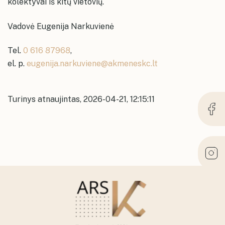
kolektyvai iš kitų vietovių.
Vadovė Eugenija Narkuvienė
Tel.
0 616 87968
,
el. p.
eugenija.narkuviene@akmeneskc.lt
Turinys atnaujintas, 2026-04-21, 12:15:11