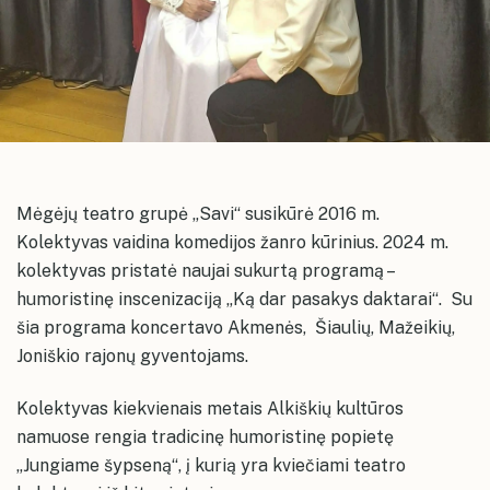
Alkiškių kultūros namai
Vokalinis duetas „Dviese“
Mėgėjų teatro grupė „Savi“
Administracinė informacija
Vokalinis moterų ansamblis „Šventupėlė“
Planavimo dokumentai
Akmenės rajono savivaldybės kultūros
centro paslaugos ir jų įkainiai
Korupcijos prevencija
Informacija neįgaliesiems
Naujosios Akmenės Kultūros rūmų
Renginių planai
Mėgėjų teatro grupė „Savi“ susikūrė 2016 m.
erdvės
Dažniausiai užduodami klausimai
Kolektyvas vaidina komedijos žanro kūrinius. 2024 m.
Naujosios Akmenės kultūros rūmai
Kultūros centro meno mėgėjų
Akmenės kultūros namų erdvės
kolektyvas pristatė naujai sukurtą programą –
kolektyvų repeticijų grafikai
Konsultavimasis su visuomene
Akmenės kultūros namai
humoristinę inscenizaciją „Ką dar pasakys daktarai“. Su
Ventos kultūros namų erdvės
Karjera
šia programa koncertavo Akmenės, Šiaulių, Mažeikių,
Ventos kultūros namai
Papilės kultūros namų erdvės
Įstaigos vadovas ir struktūra
Joniškio rajonų gyventojams.
Papilės kultūros namai
Kruopių kultūros namų erdvės
Kolektyvas kiekvienais metais Alkiškių kultūros
Kruopių kultūros namai
Alkiškių kultūros namų erdvės
namuose rengia tradicinę humoristinę popietę
Alkiškių kultūros namai
„Jungiame šypseną“, į kurią yra kviečiami teatro
Klykolių kultūros namų erdvės