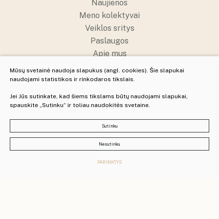
Naujienos
Meno kolektyvai
Veiklos sritys
Paslaugos
Apie mus
Struktūra ir kontaktai
Mūsų svetainė naudoja slapukus (angl. cookies). Šie slapukai
Pranešėjų apsauga
naudojami statistikos ir rinkodaros tikslais.
Jei Jūs sutinkate, kad šiems tikslams būtų naudojami slapukai,
spauskite „Sutinku“ ir toliau naudokitės svetaine.
© 2025 Visos teisės saugomos
Slapukų parinktys
Sutinku
Duomenų apsauga
Nesutinku
Sukurta:
PARINKTYS
TEXUS