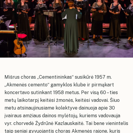
Dailės užsiėmimai Naujosios Akmenės kultūros rūmuose
Liaudies teatras
Liaudies muzikos ansamblis
Administracinė informacija
Akmenės kultūros namai
Planavimo dokumentai
Akmenės rajono savivaldybės kultūros
centro paslaugos ir jų įkainiai
Korupcijos prevencija
Ventos kultūros namai
Informacija neįgaliesiems
Naujosios Akmenės Kultūros rūmų
Renginių planai
Papilės kultūros namai
erdvės
Dažniausiai užduodami klausimai
Naujosios Akmenės kultūros rūmai
Kultūros centro meno mėgėjų
Akmenės kultūros namų erdvės
Kruopių kultūros namai
kolektyvų repeticijų grafikai
Konsultavimasis su visuomene
Mišrus choras „Cementininkas“ susikūrė 1957 m.
Akmenės kultūros namai
Ventos kultūros namų erdvės
„Akmenės cemento“ gamyklos klube ir pirmąkart
Karjera
Alkiškių kultūros namai
Ventos kultūros namai
koncertavo sutinkant 1958 metus. Per visą 60 – ties
Papilės kultūros namų erdvės
Įstaigos vadovas ir struktūra
Papilės kultūros namai
metų laikotarpį keitėsi žmonės, keitėsi vadovai. Šiuo
Kruopių kultūros namų erdvės
metu atsinaujinusiame kolektyve dainuoja apie 30
Kruopių kultūros namai
įvairaus amžiaus dainos mylėtojų, kuriems vadovauja
Alkiškių kultūros namų erdvės
Alkiškių kultūros namai
vyr. chorvedė Žydrūnė Kazlauskaitė. Tai bene vienintelis
Klykolių kultūros namų erdvės
taip seniai gyvuojantis choras Akmenės rajone, kuris