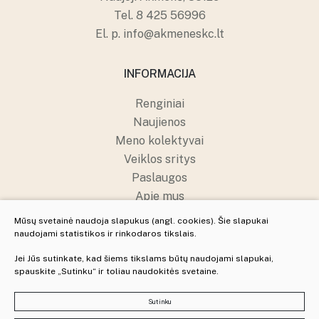
Tel.
8 425 56996
El. p.
info@akmeneskc.lt
INFORMACIJA
Renginiai
Naujienos
Meno kolektyvai
Veiklos sritys
Paslaugos
Apie mus
Struktūra ir kontaktai
Mūsų svetainė naudoja slapukus (angl. cookies). Šie slapukai
Pranešėjų apsauga
naudojami statistikos ir rinkodaros tikslais.
Jei Jūs sutinkate, kad šiems tikslams būtų naudojami slapukai,
spauskite „Sutinku“ ir toliau naudokitės svetaine.
© 2025 Visos teisės saugomos
Slapukų parinktys
Sutinku