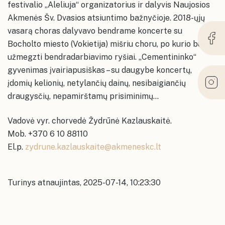
festivalio „Aleliuja“ organizatorius ir dalyvis Naujosios
Akmenės Šv. Dvasios atsiuntimo bažnyčioje. 2018-ųjų
vasarą choras dalyvavo bendrame koncerte su
Bocholto miesto (Vokietija) mišriu choru, po kurio buvo
užmegzti bendradarbiavimo ryšiai. „Cementininko“
gyvenimas įvairiapusiškas – su daugybe koncertų,
įdomių kelionių, netylančių dainų, nesibaigiančių
draugysčių, nepamirštamų prisiminimų...
Vadovė vyr. chorvedė Žydrūnė Kazlauskaitė.
Mob. +370 6 10 88110
El.p.
zydrune.kazlauskaite@akmeneskc.lt
Turinys atnaujintas, 2025-07-14, 10:23:30