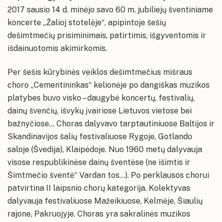
2017 sausio 14 d. minėjo savo 60 m. jubiliejų šventiniame
koncerte „Žalioj stotelėje“, apipintoje šešių
dešimtmečių prisiminimais, patirtimis, išgyventomis ir
išdainuotomis akimirkomis.
Per šešis kūrybinės veiklos dešimtmečius mišraus
choro „Cementininkas“ kelionėje po dangiškas muzikos
platybes buvo visko – daugybė koncertų, festivalių,
dainų švenčių, išvykų įvairiose Lietuvos vietose bei
bažnyčiose... Choras dalyvavo tarptautiniuose Baltijos ir
Skandinavijos šalių festivaliuose Rygoje, Gotlando
saloje (Švedija), Klaipėdoje. Nuo 1960 metų dalyvauja
visose respublikinėse dainų šventėse (ne išimtis ir
Šimtmečio šventė“ Vardan tos...). Po perklausos chorui
patvirtina II laipsnio chorų kategorija. Kolektyvas
dalyvauja festivaliuose Mažeikiuose, Kelmėje, Šiaulių
rajone, Pakruojyje. Choras yra sakralinės muzikos