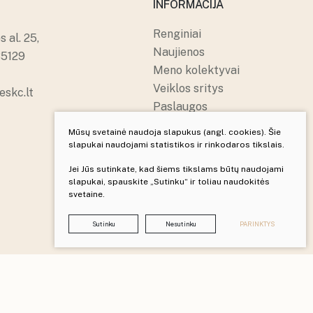
INFORMACIJA
Renginiai
 al. 25,
Naujienos
85129
Meno kolektyvai
Veiklos sritys
skc.lt
Paslaugos
Apie mus
Mūsų svetainė naudoja slapukus (angl. cookies). Šie
Struktūra ir kontaktai
slapukai naudojami statistikos ir rinkodaros tikslais.
Pranešėjų apsauga
Jei Jūs sutinkate, kad šiems tikslams būtų naudojami
slapukai, spauskite „Sutinku“ ir toliau naudokitės
svetaine.
Sukurta:
TEXUS
Sutinku
Nesutinku
PARINKTYS