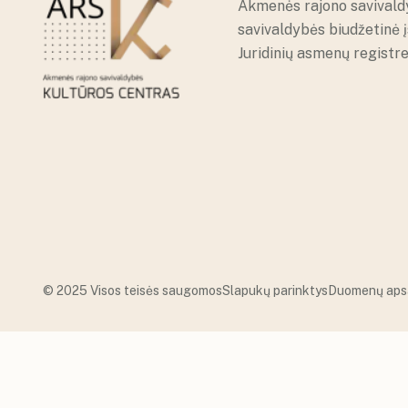
Akmenės rajono savivald
savivaldybės biudžetinė 
Juridinių asmenų registr
© 2025 Visos teisės saugomos
Slapukų parinktys
Duomenų aps