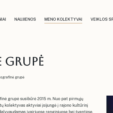
IAI
NAUJIENOS
MENO KOLEKTYVAI
VEIKLOS S
 grupė
ografinė grupė
inė grupė susibūrė 2015 m. Nuo pat pirmųjų
ų kolektyvas aktyviai įsijungė į rajono kultūrinį
alyvaudamas įvairiuose renginiuose bei šventėse.