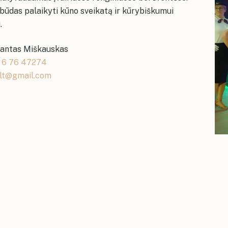
 būdas palaikyti kūno sveikatą ir kūrybiškumui
.
antas Miškauskas
 6 76 47274
lt@gmail.com