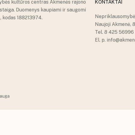
ybės kultūros centras Akmenės rajono
KONTAKTAI
įstaiga. Duomenys kaupiami ir saugomi
Nepriklausomybės
e, kodas 188213974.
Naujoji Akmenė, 
Tel.
8 425 56996
El. p.
info@akmene
auga