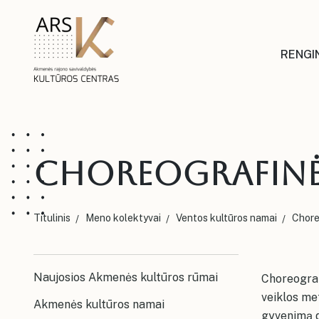
RENGIN
Choreografinė
Titulinis
Meno kolektyvai
Ventos kultūros namai
Chore
Naujosios Akmenės kultūros rūmai
Choreograf
veiklos met
Akmenės kultūros namai
gyvenimą d