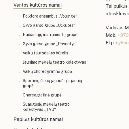
Ventos kultūros namai
Tai puikus
atsiskleisti
Folkloro ansamblis „Volungė“
Gyvo garso grupė „Užkūtes“
Vadovas M
Pučiamųjų instrumentų grupė
Mob.
+370
El.p.
nykoo
Gyvo garso grupė „Paventys“
Vaikų tautodailės būrelis
Jaunimo mėgėjų teatro kolektyvas
Vaikų choreografinė grupė
Sportinių šokių jaunučių ir jaunių
grupė
Choreografinė grupė
Suaugusių mėgėjų teatro
kolektyvas „TAU“
Papilės kultūros namai