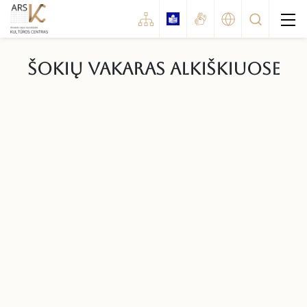
Šokių vakaras Alkiškiuose
Renginiai
Koncertai
Šventės
Parodos
Kinas
Spektaklis
Konkursai / festivaliai
Edukaciniai renginiai
Kiti renginiai