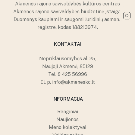
Papilės kultūros namai
Akmenės rajono savivaldybės kultūros centras
Kruopių kultūros namų erdvės
Kruopių kultūros namai
Akmenės rajono savivaldybės biudžetinė įstaiga.
Alkiškių kultūros namų erdvės
Duomenys kaupiami ir saugomi Juridinių asmenų
Alkiškių kultūros namai
registre, kodas 188213974.
Klykolių kultūros namų erdvės
KONTAKTAI
Nepriklausomybės al. 25,
Naujoji Akmenė, 85129
Tel.
8 425 56996
El. p.
info@akmeneskc.lt
INFORMACIJA
Renginiai
Naujienos
Meno kolektyvai