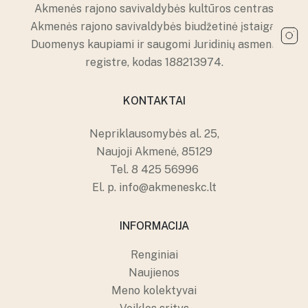
Papilės kultūros namai
Akmenės rajono savivaldybės kultūros centras
Kruopių kultūros namų erdvės
Kruopių kultūros namai
Akmenės rajono savivaldybės biudžetinė įstaiga.
Alkiškių kultūros namų erdvės
Duomenys kaupiami ir saugomi Juridinių asmenų
Alkiškių kultūros namai
registre, kodas 188213974.
Klykolių kultūros namų erdvės
KONTAKTAI
Nepriklausomybės al. 25,
Naujoji Akmenė, 85129
Tel.
8 425 56996
El. p.
info@akmeneskc.lt
INFORMACIJA
Renginiai
Naujienos
Meno kolektyvai