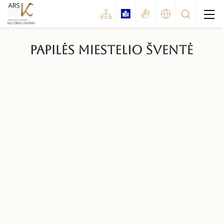
Papilės miestelio šventė
Renginiai
Koncertai
Šventės
Parodos
Kinas
Spektaklis
Konkursai / festivaliai
Edukaciniai renginiai
Kiti renginiai