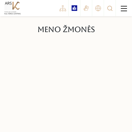
Meno žmonės
Renginiai
Koncertai
Šventės
Parodos
Kinas
Spektaklis
Konkursai / festivaliai
Edukaciniai renginiai
Kiti renginiai