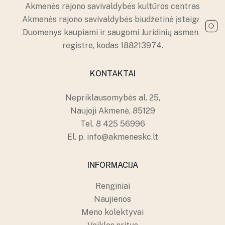
Papilės kultūros namai
Akmenės rajono savivaldybės kultūros centras
Kruopių kultūros namų erdvės
Kruopių kultūros namai
Akmenės rajono savivaldybės biudžetinė įstaiga.
Alkiškių kultūros namų erdvės
Duomenys kaupiami ir saugomi Juridinių asmenų
Alkiškių kultūros namai
registre, kodas 188213974.
Klykolių kultūros namų erdvės
KONTAKTAI
Nepriklausomybės al. 25,
Naujoji Akmenė, 85129
Tel.
8 425 56996
El. p.
info@akmeneskc.lt
INFORMACIJA
Renginiai
Naujienos
Meno kolektyvai