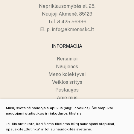
Nepriklausomybės al. 25,
Naujoji Akmenė, 85129
Tel.
8 425 56996
El. p.
info@akmeneskc.lt
INFORMACIJA
Renginiai
Naujienos
Meno kolektyvai
Veiklos sritys
Paslaugos
Apie mus
Struktūra ir kontaktai
Mūsų svetainė naudoja slapukus (angl. cookies). Šie slapukai
Pranešėjų apsauga
naudojami statistikos ir rinkodaros tikslais.
Jei Jūs sutinkate, kad šiems tikslams būtų naudojami slapukai,
spauskite „Sutinku“ ir toliau naudokitės svetaine.