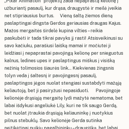
Papilės kultūros namai
„Pixar Animation“ projektų žada nepaprastą kelionę į
Kruopių kultūros namų erdvės
užburiantį pasaulį, kur drąsa, draugystė ir meilė įveikia
Kruopių kultūros namai
net stipriausius burtus. Vieną šaltą žiemos dieną
Alkiškių kultūros namų erdvės
Alkiškių kultūros namai
paslaptingai dingsta Gerdos geriausias draugas Kajus.
Klykolių kultūros namų erdvės
Mažos mergaitės širdelė kupina vilties – reikia
paskubėti ir tada tikrai pavyks jį rasti! Atsisveikinusi su
savo kačiuku, parašiusi laišką mamai ir močiutei ji
leidžiasi į nepaprastai pavojingą kelionę per snieguotus
kalnus, ledines upes ir paslaptingus miškus į visišką
nežinią tolimosios šiaurės link... Kiekvienas žingsnis
tolyn veda į šaltesnį ir pavojingesnį pasaulį,
paslaptingos jėgos nuolat stengiasi sustabdyti mažąją
keliautoją, bet ji pasiryžusi nepasiduoti. Pavojingoje
kelionėje drąsiąją mergaitę lydi mažytė nematoma, bet
labai išdykusi angeliukė Lily, kuri ne tik saugo Gerdą,
bet nuolat įtraukia drąsiąją keliauninkę į nuotykius
pilnus stebuklų. Savo kelionėje Gerda sutinka
neįtikėtinai puikių pagalbininkų – draugišką, bet labai