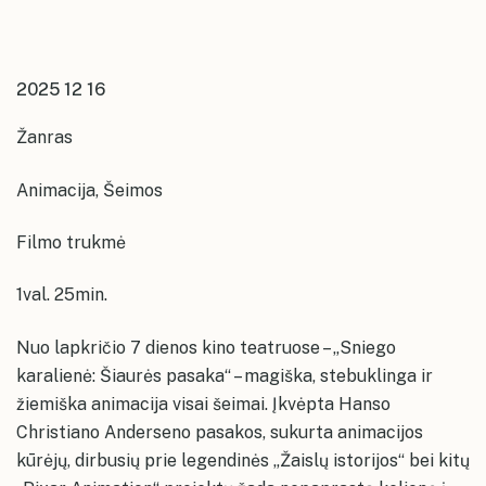
2025 12 16
Žanras
Naujosios Akmenės kultūros rūmai
Animacija, Šeimos
Akmenės kultūros namai
Administracinė informacija
Ventos kultūros namai
Filmo trukmė
Planavimo dokumentai
Akmenės rajono savivaldybės kultūros
Papilės kultūros namai
centro paslaugos ir jų įkainiai
Korupcijos prevencija
1val. 25min.
Informacija neįgaliesiems
Kruopių kultūros namai
Naujosios Akmenės Kultūros rūmų
Renginių planai
erdvės
Nuo lapkričio 7 dienos kino teatruose – „Sniego
Dažniausiai užduodami klausimai
Alkiškių kultūros namai
Naujosios Akmenės kultūros rūmai
Kultūros centro meno mėgėjų
karalienė: Šiaurės pasaka“ – magiška, stebuklinga ir
Akmenės kultūros namų erdvės
kolektyvų repeticijų grafikai
Konsultavimasis su visuomene
žiemiška animacija visai šeimai. Įkvėpta Hanso
Akmenės kultūros namai
Ventos kultūros namų erdvės
Karjera
Christiano Anderseno pasakos, sukurta animacijos
Ventos kultūros namai
kūrėjų, dirbusių prie legendinės „Žaislų istorijos“ bei kitų
Papilės kultūros namų erdvės
Įstaigos vadovas ir struktūra