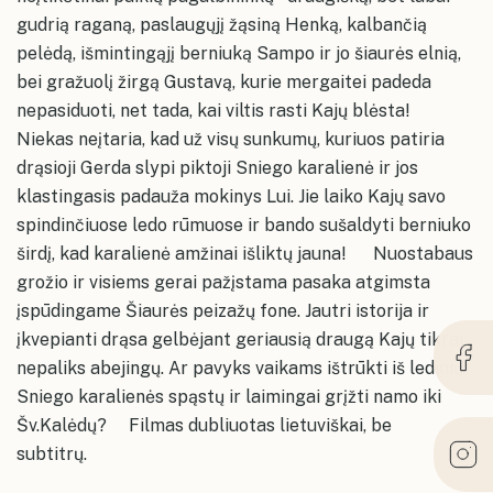
gudrią raganą, paslaugųjį žąsiną Henką, kalbančią
pelėdą, išmintingąjį berniuką Sampo ir jo šiaurės elnią,
bei gražuolį žirgą Gustavą, kurie mergaitei padeda
nepasiduoti, net tada, kai viltis rasti Kajų blėsta!
Niekas neįtaria, kad už visų sunkumų, kuriuos patiria
drąsioji Gerda slypi piktoji Sniego karalienė ir jos
klastingasis padauža mokinys Lui. Jie laiko Kajų savo
spindinčiuose ledo rūmuose ir bando sušaldyti berniuko
širdį, kad karalienė amžinai išliktų jauna! Nuostabaus
grožio ir visiems gerai pažįstama pasaka atgimsta
įspūdingame Šiaurės peizažų fone. Jautri istorija ir
įkvepianti drąsa gelbėjant geriausią draugą Kajų tikrai
nepaliks abejingų. Ar pavyks vaikams ištrūkti iš ledinių
Sniego karalienės spąstų ir laimingai grįžti namo iki
Šv.Kalėdų? Filmas dubliuotas lietuviškai, be
subtitrų.