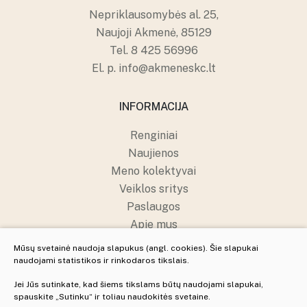
Nepriklausomybės al. 25,
Naujoji Akmenė, 85129
Tel.
8 425 56996
El. p.
info@akmeneskc.lt
INFORMACIJA
Renginiai
Naujienos
Meno kolektyvai
Veiklos sritys
Paslaugos
Apie mus
Struktūra ir kontaktai
Mūsų svetainė naudoja slapukus (angl. cookies). Šie slapukai
Pranešėjų apsauga
naudojami statistikos ir rinkodaros tikslais.
Jei Jūs sutinkate, kad šiems tikslams būtų naudojami slapukai,
spauskite „Sutinku“ ir toliau naudokitės svetaine.