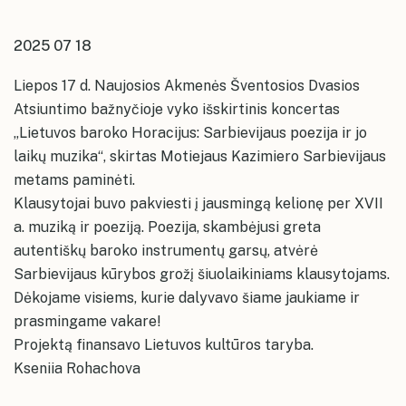
kolektyvų repeticijų grafikai
Konsultavimasis su visuomene
Akmenės kultūros namai
Ventos kultūros namų erdvės
Karjera
2025 07 18
Ventos kultūros namai
Papilės kultūros namų erdvės
Įstaigos vadovas ir struktūra
Papilės kultūros namai
Liepos 17 d. Naujosios Akmenės Šventosios Dvasios
Kruopių kultūros namų erdvės
Atsiuntimo bažnyčioje vyko išskirtinis koncertas
Kruopių kultūros namai
Alkiškių kultūros namų erdvės
„Lietuvos baroko Horacijus: Sarbievijaus poezija ir jo
Alkiškių kultūros namai
laikų muzika“,
skirtas Motiejaus Kazimiero Sarbievijaus
Klykolių kultūros namų erdvės
metams paminėti.
Klausytojai buvo pakviesti į jausmingą kelionę per XVII
a. muziką ir poeziją. Poezija, skambėjusi greta
autentiškų baroko instrumentų garsų, atvėrė
Sarbievijaus kūrybos grožį šiuolaikiniams klausytojams.
Dėkojame visiems, kurie dalyvavo šiame jaukiame ir
prasmingame vakare!
Projektą finansavo Lietuvos kultūros taryba.
Kseniia Rohachova