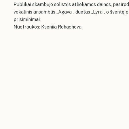
Publikai skambėjo solistės atliekamos dainos, pasiro
vokalinis ansamblis „Agava“, duetas „Lyra“, o šventę pr
prisiminimai.
Nuotraukos:
Kseniia Rohachova