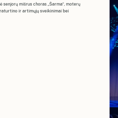
dė senjorų mišrus choras „Šarma“, moterų
aturtino ir artimųjų sveikinimai bei