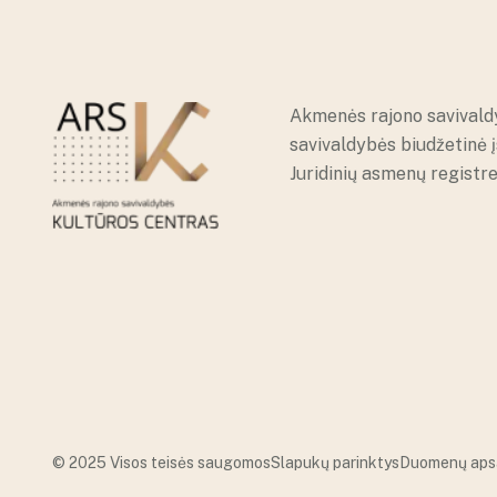
Akmenės rajono savivald
savivaldybės biudžetinė 
Juridinių asmenų registr
© 2025 Visos teisės saugomos
Slapukų parinktys
Duomenų aps