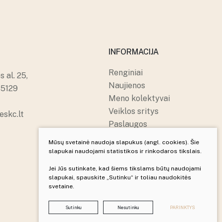
INFORMACIJA
Renginiai
 al. 25,
Naujienos
85129
Meno kolektyvai
Veiklos sritys
skc.lt
Paslaugos
Apie mus
Mūsų svetainė naudoja slapukus (angl. cookies). Šie
Struktūra ir kontaktai
slapukai naudojami statistikos ir rinkodaros tikslais.
Pranešėjų apsauga
Jei Jūs sutinkate, kad šiems tikslams būtų naudojami
slapukai, spauskite „Sutinku“ ir toliau naudokitės
svetaine.
Sukurta:
TEXUS
Sutinku
Nesutinku
PARINKTYS