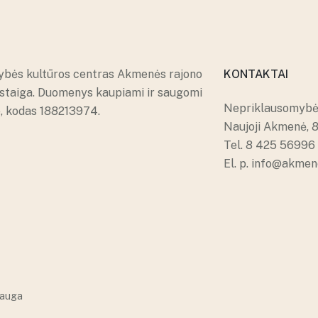
ybės kultūros centras Akmenės rajono
KONTAKTAI
įstaiga. Duomenys kaupiami ir saugomi
Nepriklausomybės
e, kodas 188213974.
Naujoji Akmenė, 
Tel.
8 425 56996
El. p.
info@akmene
auga