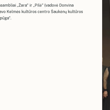
sambliai „Žara" ir „Pilė" (vadovė Donvina
vavo Kelmės kultūros centro Šaukėnų kultūros
 pūga".