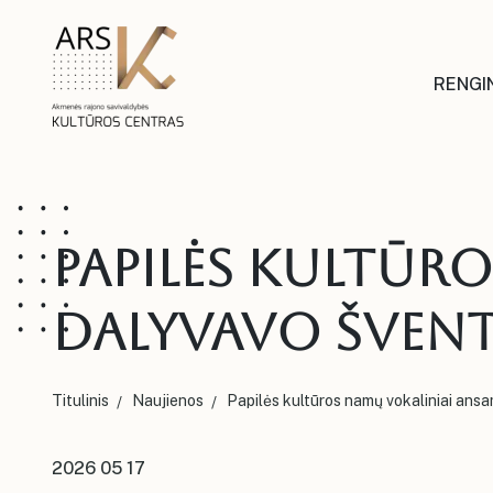
RENGIN
Papilės kultūr
dalyvavo švent
Titulinis
Naujienos
Papilės kultūros namų vokaliniai ansa
2026 05 17