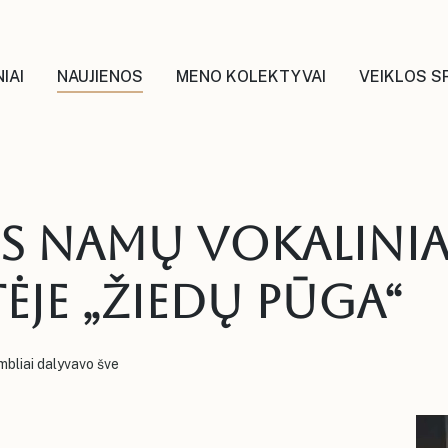
IAI
NAUJIENOS
MENO KOLEKTYVAI
VEIKLOS S
os namų vokalinia
ėje „Žiedų pūga“
mbliai dalyvavo šve