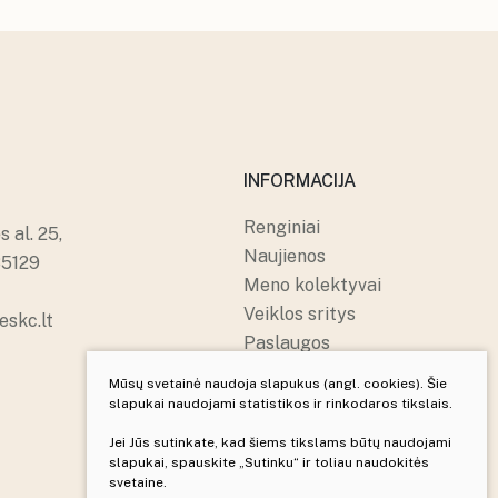
INFORMACIJA
Renginiai
 al. 25,
Naujienos
85129
Meno kolektyvai
Veiklos sritys
skc.lt
Paslaugos
Apie mus
Mūsų svetainė naudoja slapukus (angl. cookies). Šie
Struktūra ir kontaktai
slapukai naudojami statistikos ir rinkodaros tikslais.
Pranešėjų apsauga
Jei Jūs sutinkate, kad šiems tikslams būtų naudojami
slapukai, spauskite „Sutinku“ ir toliau naudokitės
svetaine.