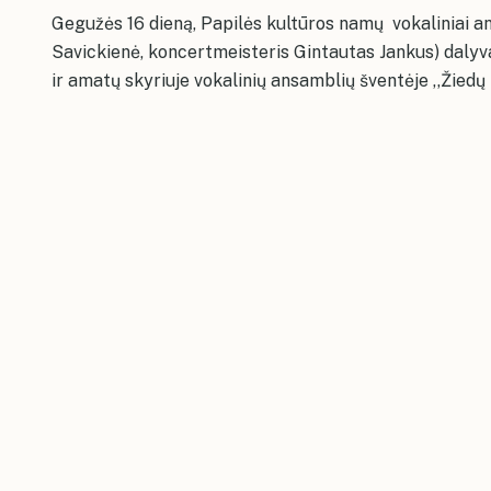
Gegužės 16 dieną, Papilės kultūros namų vokaliniai an
Savickienė, koncertmeisteris Gintautas Jankus) daly
ir amatų skyriuje vokalinių ansamblių šventėje ,,Žiedų