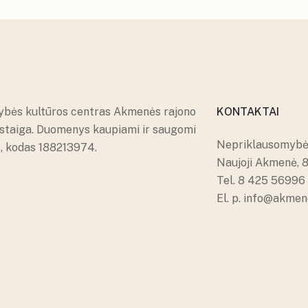
ybės kultūros centras Akmenės rajono
KONTAKTAI
įstaiga. Duomenys kaupiami ir saugomi
Nepriklausomybės
e, kodas 188213974.
Naujoji Akmenė, 
Tel.
8 425 56996
El. p.
info@akmene