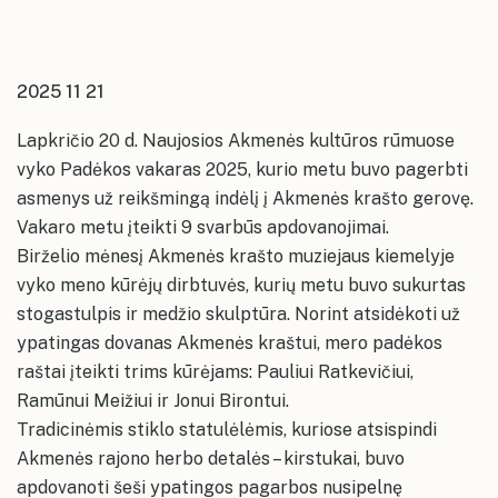
kolektyvų repeticijų grafikai
Konsultavimasis su visuomene
Akmenės kultūros namai
Ventos kultūros namų erdvės
Karjera
Ventos kultūros namai
Papilės kultūros namų erdvės
Įstaigos vadovas ir struktūra
2025 11 21
Papilės kultūros namai
Kruopių kultūros namų erdvės
Kruopių kultūros namai
Lapkričio 20 d. Naujosios Akmenės kultūros rūmuose
Alkiškių kultūros namų erdvės
vyko Padėkos vakaras 2025, kurio metu buvo pagerbti
Alkiškių kultūros namai
asmenys už reikšmingą indėlį į Akmenės krašto gerovę.
Klykolių kultūros namų erdvės
Vakaro metu
įteikti 9 svarbūs apdovanojimai.
Birželio mėnesį Akmenės krašto muziejaus kiemelyje
vyko meno kūrėjų dirbtuvės, kurių metu buvo sukurtas
stogastulpis ir medžio skulptūra. Norint atsidėkoti už
ypatingas dovanas Akmenės kraštui, mero padėkos
raštai įteikti trims kūrėjams: Pauliui Ratkevičiui,
Ramūnui Meižiui ir Jonui Birontui.
Tradicinėmis stiklo statulėlėmis, kuriose atsispindi
Akmenės rajono herbo detalės – kirstukai, buvo
apdovanoti šeši ypatingos pagarbos nusipelnę