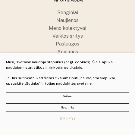
Renginiai
Naujienos
Meno kolektyvai
Veiklos sritys
Paslaugos
Apie mus
Struktūra ir kontaktai
Mūsų svetainė naudoja slapukus (angl. cookies). Šie slapukai
Pranešėjų apsauga
naudojami statistikos ir rinkodaros tikslais.
Jei Jūs sutinkate, kad šiems tikslams būtų naudojami slapukai,
spauskite „Sutinku“ ir toliau naudokitės svetaine.
© 2025 Visos teisės saugomos
Slapukų parinktys
Sutinku
Duomenų apsauga
Nesutinku
Sukurta:
PARINKTYS
TEXUS