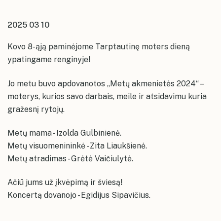
kolektyvų repeticijų grafikai
Konsultavimasis su visuomene
Akmenės kultūros namai
Ventos kultūros namų erdvės
Karjera
2025 03 10
Ventos kultūros namai
Papilės kultūros namų erdvės
Įstaigos vadovas ir struktūra
Papilės kultūros namai
Kovo 8-ąją paminėjome Tarptautinę moters dieną
Kruopių kultūros namų erdvės
ypatingame renginyje!
Kruopių kultūros namai
Alkiškių kultūros namų erdvės
Alkiškių kultūros namai
Jo metu buvo apdovanotos „Metų akmenietės 2024“ –
Klykolių kultūros namų erdvės
moterys, kurios savo darbais, meile ir atsidavimu kuria
gražesnį rytojų.
Metų mama - Izolda Gulbinienė.
Metų visuomenininkė - Zita Liaukšienė.
Metų atradimas - Grėtė Vaičiulytė.
Ačiū jums už įkvėpimą ir šviesą!
Koncertą dovanojo - Egidijus Sipavičius.