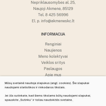
Nepriklausomybės al. 25,
Naujoji Akmenė, 85129
Tel.
8 425 56996
El. p.
info@akmeneskc.lt
INFORMACIJA
Renginiai
Naujienos
Meno kolektyvai
Veiklos sritys
Paslaugos
Apie mus
Struktūra ir kontaktai
Mūsų svetainė naudoja slapukus (angl. cookies). Šie slapukai
Pranešėjų apsauga
naudojami statistikos ir rinkodaros tikslais.
Jei Jūs sutinkate, kad šiems tikslams būtų naudojami slapukai,
spauskite „Sutinku“ ir toliau naudokitės svetaine.
© 2025 Visos teisės saugomos