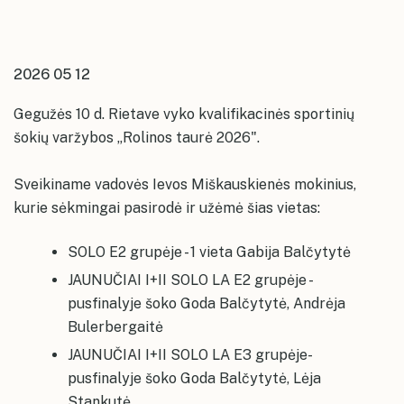
kolektyvų repeticijų grafikai
Konsultavimasis su visuomene
Akmenės kultūros namai
Ventos kultūros namų erdvės
Karjera
Ventos kultūros namai
Papilės kultūros namų erdvės
Įstaigos vadovas ir struktūra
2026 05 12
Papilės kultūros namai
Kruopių kultūros namų erdvės
Kruopių kultūros namai
Gegužės 10 d. Rietave vyko kvalifikacinės sportinių
Alkiškių kultūros namų erdvės
šokių varžybos „Rolinos taurė 2026".
Alkiškių kultūros namai
Klykolių kultūros namų erdvės
Sveikiname vadovės Ievos Miškauskienės mokinius,
kurie sėkmingai pasirodė ir užėmė šias vietas:
SOLO E2 grupėje - 1 vieta Gabija Balčytytė
JAUNUČIAI I+II SOLO LA E2 grupėje -
pusfinalyje šoko Goda Balčytytė, Andrėja
Bulerbergaitė
JAUNUČIAI I+II SOLO LA E3 grupėje-
pusfinalyje šoko Goda Balčytytė, Lėja
Stankutė