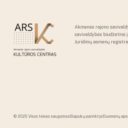
Akmenės rajono savivald
savivaldybės biudžetinė 
Juridinių asmenų registr
© 2025 Visos teisės saugomos
Slapukų parinktys
Duomenų aps