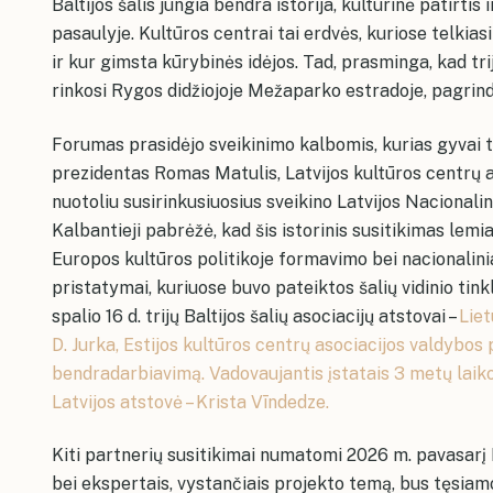
Baltijos šalis jungia bendra istorija, kultūrinė patirtis 
pasaulyje. Kultūros centrai tai erdvės, kuriose telkia
ir kur gimsta kūrybinės idėjos. Tad, prasminga, kad tr
rinkosi Rygos didžiojoje Mežaparko estradoje, pagrind
Forumas prasidėjo sveikinimo kalbomis, kurias gyvai t
prezidentas Romas Matulis, Latvijos kultūros centrų 
nuotoliu susirinkusiuosius sveikino Latvijos Nacionali
Kalbantieji pabrėžė, kad šis istorinis susitikimas lemi
Europos kultūros politikoje formavimo bei nacionalinia
pristatymai, kuriuose buvo pateiktos šalių vidinio tin
spalio 16 d. trijų Baltijos šalių asociacijų atstovai –
Liet
D. Jurka, Estijos kultūros centrų asociacijos valdybos 
bendradarbiavimą. Vadovaujantis įstatais 3 metų laiko
Latvijos atstovė – Krista Vīndedze.
Kiti partnerių susitikimai numatomi 2026 m. pavasarį 
bei ekspertais, vystančiais projekto temą, bus tęsiamo