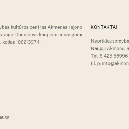
ybės kultūros centras Akmenės rajono
KONTAKTAI
įstaiga. Duomenys kaupiami ir saugomi
Nepriklausomybės
e, kodas 188213974.
Naujoji Akmenė, 
Tel.
8 425 56996
El. p.
info@akmene
auga