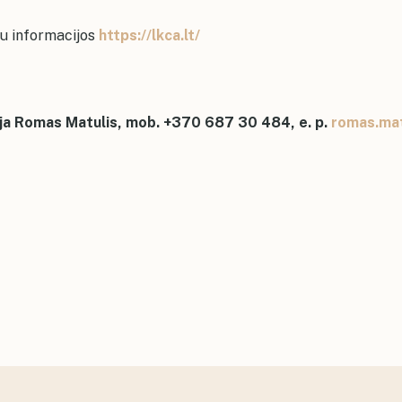
u informacijos
https://lkca.lt/
cija Romas Matulis, mob. +370 687 30 484, e. p.
romas.ma