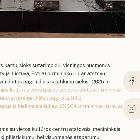
eiks kartu, sieks sutarimo dėl vieningos nuomonės
a, Lietuva, Estija) pirmininkų ir / ar atstovų
vendintas pagrindinis susitikimo siekis – 2025 m.
vijos kultūros centrų asociacijos valdybos pirmininkė
urie atvėrė juridiškai pagrįstą šalių
arius iš kiekvienos šalies. BNCCA pirmininke išrinkta
ama su vietos kultūros centrų atstovais, menininkais
eikį pilietiškumui bei visuomenės atsparumui.