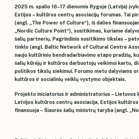
2025 m. spalio 16–17 dienomis Rygoje (Latvija) įvyko 
Estijos – kultūros centrų asociacijų forumas. Tai p
(angl. „The Power of Culture“), iš dalies finansuoja
„Nordic Culture Point“), susitikimas, kuriame daly
šalių partnerių. Pagrindinis susitikimo tikslas – patv
tinklo (angl. Baltic Network of Cultural Centre Asso
naujo kultūrinio bendradarbiavimo etapo pradžią, ku
šalių kūrėjų ir kultūros darbuotojų veikimui kartu, 
politikos tikslų siekimui. Forumo metu dalyviams o
kultūros ir socialinių veiklų vystymo objektais.
Projekto iniciatorius ir administratorius – Lietuvos 
Latvijos kultūros centrų asociacija, Estijos kultūros
finansuoja – Šiaurės šalių ministrų taryba (angl. „No