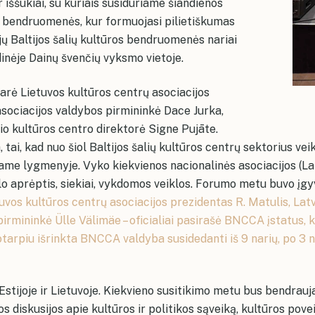
ir iššūkiai, su kuriais susiduriame šiandienos
si bendruomenės, kur formuojasi pilietiškumas
ijų Baltijos šalių kultūros bendruomenės nariai
inėje Dainų švenčių vyksmo vietoje.
arė Lietuvos kultūros centrų asociacijos
asociacijos valdybos pirmininkė Dace Jurka,
nio kultūros centro direktorė Signe Pujāte.
a, tai, kad nuo šiol Baltijos šalių kultūros centrų sektorius v
me lygmenyje. Vyko kiekvienos nacionalinės asociacijos (Latvij
klo aprėptis, siekiai, vykdomos veiklos. Forumo metu buvo įgy
uvos kultūros centrų asociacijos prezidentas R. Matulis, Lat
pirmininkė Ülle Välimäe – oficialiai pasirašė BNCCA įstatus, k
tarpiu išrinkta BNCCA valdyba susidedanti iš 9 narių, po 3 n
Estijoje ir Lietuvoje. Kiekvieno susitikimo metu bus bendrauj
s diskusijos apie kultūros ir politikos sąveiką, kultūros pov