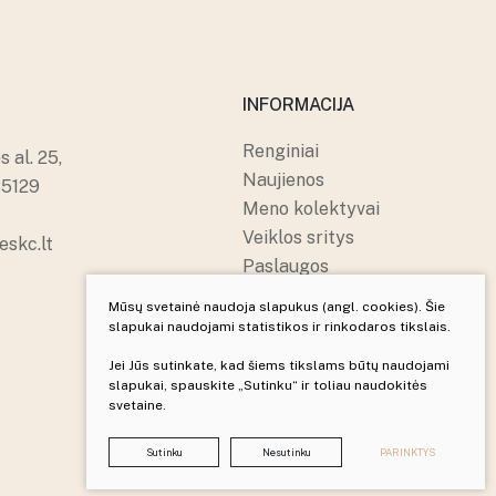
INFORMACIJA
Renginiai
 al. 25,
Naujienos
85129
Meno kolektyvai
Veiklos sritys
skc.lt
Paslaugos
Apie mus
Mūsų svetainė naudoja slapukus (angl. cookies). Šie
Struktūra ir kontaktai
slapukai naudojami statistikos ir rinkodaros tikslais.
Pranešėjų apsauga
Jei Jūs sutinkate, kad šiems tikslams būtų naudojami
slapukai, spauskite „Sutinku“ ir toliau naudokitės
svetaine.
Sukurta:
TEXUS
Sutinku
Nesutinku
PARINKTYS