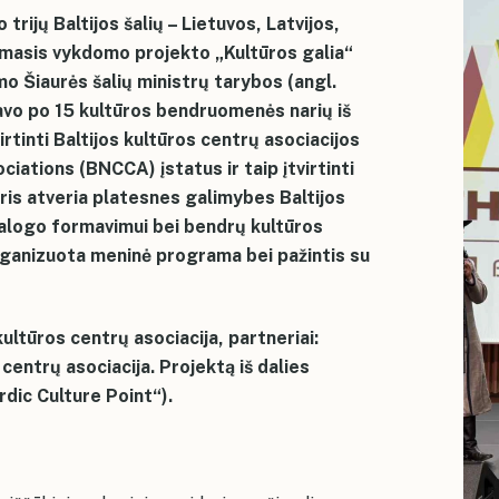
trijų Baltijos šalių – Lietuvos, Latvijos,
irmasis vykdomo projekto „Kultūros galia“
mo Šiaurės šalių ministrų tarybos (angl.
vavo po 15 kultūros bendruomenės narių iš
irtinti Baltijos kultūros centrų asociacijos
ciations (BNCCA) įstatus ir taip įtvirtinti
ris atveria platesnes galimybes Baltijos
dialogo formavimui bei bendrų kultūros
rganizuota meninė programa bei pažintis su
kultūros centrų asociacija, partneriai:
 centrų asociacija. Projektą iš dalies
rdic Culture Point“).